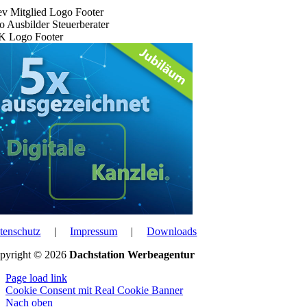
tenschutz
|
Impressum
|
Downloads
pyright © 2026
Dachstation Werbeagentur
Page load link
Cookie Consent mit Real Cookie Banner
Nach oben