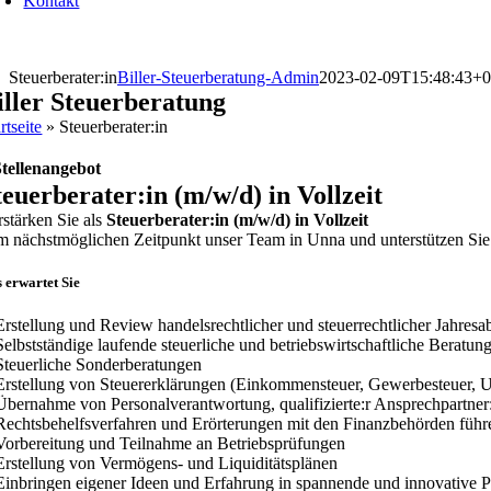
Kontakt
Steuerberater:in
Biller-Steuerberatung-Admin
2023-02-09T15:48:43+0
iller Steuerberatung
rtseite
»
Steuerberater:in
 Stellenangebot
teuerberater:in (m/w/d) in Vollzeit
rstärken Sie als
Steuerberater:in (m/w/d) in Vollzeit
m nächstmöglichen Zeitpunkt unser Team in Unna und unterstützen Sie 
 erwartet Sie
Erstellung und Review handelsrechtlicher und steuerrechtlicher Jahresa
Selbstständige laufende steuerliche und betriebswirtschaftliche Berat
Steuerliche Sonderberatungen
Erstellung von Steuererklärungen (Einkommensteuer, Gewerbesteuer, Ums
Übernahme von Personalverantwortung, qualifizierte:r Ansprechpartner:
Rechtsbehelfsverfahren und Erörterungen mit den Finanzbehörden führ
Vorbereitung und Teilnahme an Betriebsprüfungen
Erstellung von Vermögens- und Liquiditätsplänen
Einbringen eigener Ideen und Erfahrung in spannende und innovative P