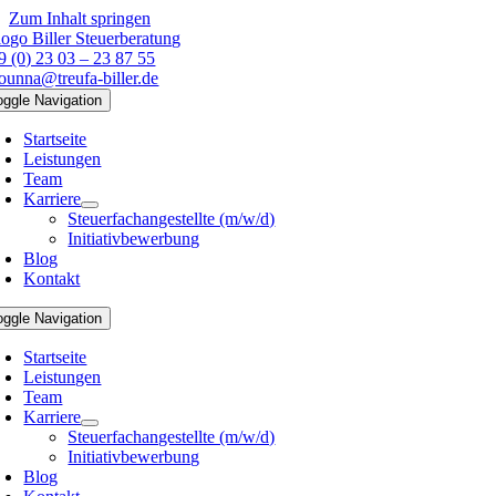
Zum Inhalt springen
9 (0) 23 03 – 23 87 55
founna@treufa-biller.de
oggle Navigation
Startseite
Leistungen
Team
Karriere
Steuerfachangestellte (m/w/d)
Initiativbewerbung
Blog
Kontakt
oggle Navigation
Startseite
Leistungen
Team
Karriere
Steuerfachangestellte (m/w/d)
Initiativbewerbung
Blog